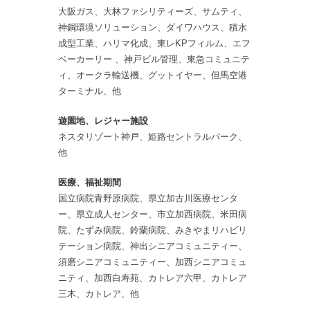
大阪ガス、大林ファシリティーズ、サムティ、
神鋼環境ソリューション、ダイワハウス、積水
成型工業、ハリマ化成、東レKPフィルム、エフ
ベーカーリー 、神戸ビル管理、東急コミュニテ
ィ、オークラ輸送機、グットイヤー、但馬空港
ターミナル、他
遊園地、レジャー施設
ネスタリゾート神戸、姫路セントラルパーク、
他
医療、福祉期間
国立病院青野原病院、県立加古川医療センタ
ー、県立成人センター、市立加西病院、米田病
院、たずみ病院、鈴蘭病院、みきやまリハビリ
テーション病院、神出シニアコミュニティー、
須磨シニアコミュニティー、加西シニアコミュ
ニティ、加西白寿苑、カトレア六甲、カトレア
三木、カトレア、他