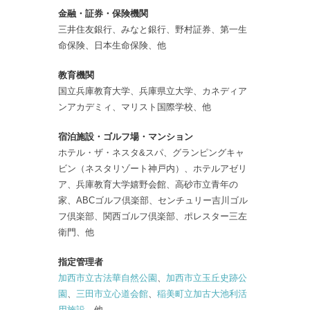
金融・証券・保険機関
三井住友銀行、みなと銀行、野村証券、第一生
命保険、日本生命保険、他
教育機関
国立兵庫教育大学、兵庫県立大学、カネディア
ンアカデミィ、マリスト国際学校、他
宿泊施設・ゴルフ場・マンション
ホテル・ザ・ネスタ&スパ、グランピングキャ
ビン（ネスタリゾート神戸内）、ホテルアゼリ
ア、兵庫教育大学嬉野会館、高砂市立青年の
家、ABCゴルフ倶楽部、センチュリー吉川ゴル
フ倶楽部、関西ゴルフ倶楽部、ポレスター三左
衛門、他
指定管理者
加西市立古法華自然公園
、
加西市立玉丘史跡公
園
、
三田市立心道会館
、
稲美町立加古大池利活
用施設
、他